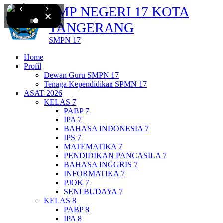
‹
›
SMP NEGERI 17 KOTA
✕
TANGERANG
SMPN 17
Home
Profil
Dewan Guru SMPN 17
Tenaga Kependidikan SPMN 17
ASAT 2026
KELAS 7
PABP 7
IPA 7
BAHASA INDONESIA 7
IPS 7
MATEMATIKA 7
PENDIDIKAN PANCASILA 7
BAHASA INGGRIS 7
INFORMATIKA 7
PJOK 7
SENI BUDAYA 7
KELAS 8
PABP 8
IPA 8