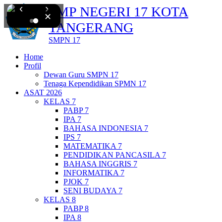
‹
›
SMP NEGERI 17 KOTA
✕
TANGERANG
SMPN 17
Home
Profil
Dewan Guru SMPN 17
Tenaga Kependidikan SPMN 17
ASAT 2026
KELAS 7
PABP 7
IPA 7
BAHASA INDONESIA 7
IPS 7
MATEMATIKA 7
PENDIDIKAN PANCASILA 7
BAHASA INGGRIS 7
INFORMATIKA 7
PJOK 7
SENI BUDAYA 7
KELAS 8
PABP 8
IPA 8