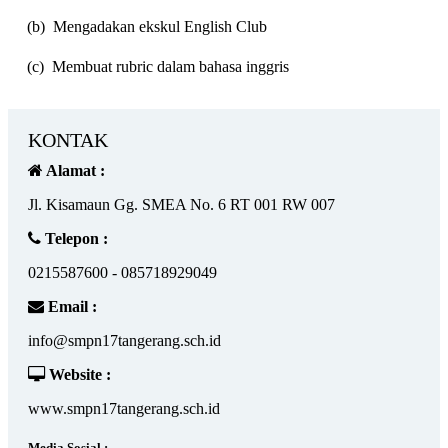
(b)
Mengadakan ekskul English Club
(c)
Membuat rubric dalam bahasa inggris
KONTAK
Alamat :
Jl. Kisamaun Gg. SMEA No. 6 RT 001 RW 007
Telepon :
0215587600 - 085718929049
Email :
info@smpn17tangerang.sch.id
Website :
www.smpn17tangerang.sch.id
Media Sosial :