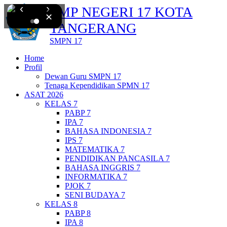
‹
›
SMP NEGERI 17 KOTA
✕
TANGERANG
SMPN 17
Home
Profil
Dewan Guru SMPN 17
Tenaga Kependidikan SPMN 17
ASAT 2026
KELAS 7
PABP 7
IPA 7
BAHASA INDONESIA 7
IPS 7
MATEMATIKA 7
PENDIDIKAN PANCASILA 7
BAHASA INGGRIS 7
INFORMATIKA 7
PJOK 7
SENI BUDAYA 7
KELAS 8
PABP 8
IPA 8