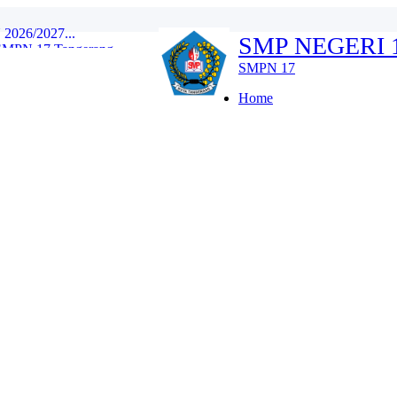
SMP NEGERI
 SMPN 17 Tangerang...
gan SMPN 17 Tangerang...
SMPN 17
li dan Berbudaya Lingku...
Home
 Sehat...
ekolah Berkarakter dan...
Wujudkan Generasi Sehat...
Negeri 17 Kota Tangeran...
26/2027...