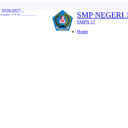
SMP NEGERI
 SMPN 17 Tangerang...
gan SMPN 17 Tangerang...
SMPN 17
li dan Berbudaya Lingku...
Home
 Sehat...
ekolah Berkarakter dan...
Wujudkan Generasi Sehat...
Negeri 17 Kota Tangeran...
26/2027...