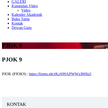
GALERI
Kumpulan Video
Video
Kalender Akademik
Buku Tamu
Kontak
Dewan Guru
PJOK 9
PJOK 9
PJOK (PJOK9) :
https://forms.gle/rKzS99APWWxJ8jHq5
KONTAK