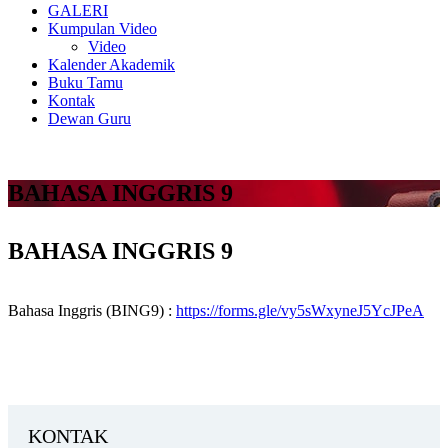
GALERI
Kumpulan Video
Video
Kalender Akademik
Buku Tamu
Kontak
Dewan Guru
BAHASA INGGRIS 9
BAHASA INGGRIS 9
Bahasa Inggris (BING9) :
https://forms.gle/vy5sWxyneJ5YcJPeA
KONTAK