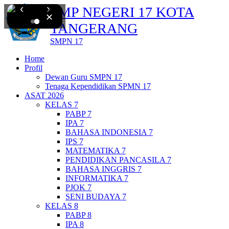
‹
›
SMP NEGERI 17 KOTA
✕
TANGERANG
SMPN 17
Home
Profil
Dewan Guru SMPN 17
Tenaga Kependidikan SPMN 17
ASAT 2026
KELAS 7
PABP 7
IPA 7
BAHASA INDONESIA 7
IPS 7
MATEMATIKA 7
PENDIDIKAN PANCASILA 7
BAHASA INGGRIS 7
INFORMATIKA 7
PJOK 7
SENI BUDAYA 7
KELAS 8
PABP 8
IPA 8