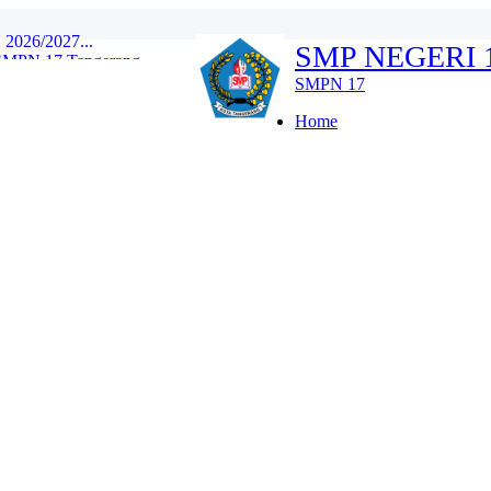
SMP NEGERI
 SMPN 17 Tangerang...
gan SMPN 17 Tangerang...
SMPN 17
li dan Berbudaya Lingku...
Home
 Sehat...
ekolah Berkarakter dan...
Wujudkan Generasi Sehat...
Negeri 17 Kota Tangeran...
26/2027...