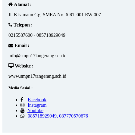
Alamat :
Jl. Kisamaun Gg. SMEA No. 6 RT 001 RW 007
Telepon :
0215587600 - 085718929049
Email :
info@smpn17tangerang.sch.id
Website :
www.smpn17tangerang.sch.id
Media Sosial :
Facebook
Instagram
Youtube
085718929049, 087770570676