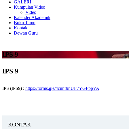
GALERI
Kumpulan Video
Video
Kalender Akademik
Buku Tamu
Kontak
Dewan Guru
IPS 9
IPS 9
IPS (IPS9) :
https://forms.gle/4cunr9nUF7YGFppVA
KONTAK